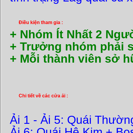
Điều kiện tham gia :
+ Nhóm Ít Nhất 2 Ngư
+ Trưởng nhóm phải s
+ Mỗi thành viên sở h
Chi tiết về các cửa ải :
Ải 1 - Ải 5: Quái Thườn
Ải 6: Quái Hệ Kim + Bo